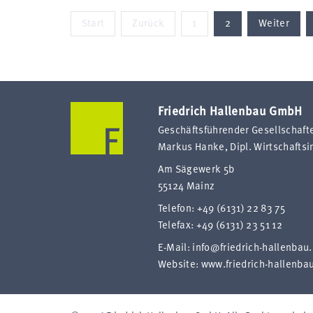
Start
Zurück
1
2
Weiter
Friedrich Hallenbau GmbH
Geschäftsführender Gesellschafte
Markus Hanke, Dipl. Wirtschaftsi
Am Sägewerk 5b
55124 Mainz
Telefon:
+49 (6131) 22 83 75
Telefax: +49 (6131) 23 51 12
E-Mail:
info@friedrich-hallenbau
Website:
www.friedrich-hallenba