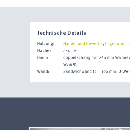
Technische Details
Nutzung:
Handel und Gewerbe
,
Lager und Lo
Fläche:
440 m²
Dach:
doppelschalig mit 260 mm Wärme
W/m²K)
Wand:
Sandwichwand (d = 100 mm, U-Wer