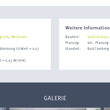
Weitere Informatio
gistik
,
Werkstatt
Bauherr:
Sanitätshaus
Planung:
ah! - Planung
dämmung (U-Wert = 0,17
Standort:
Bad Camberg
t = 0,23 W/m²K)
GALERIE