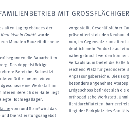
AMILIENBETRIEB MIT GROSSFLÄCHIGER
es alten
Lager­gebäudes
der
vor­gestellt. Geschäfts­führer Ca
 Kern Idstein GmbH
, wurde
präsentiert stolz den Neu­bau,
 neun Monaten Bau­zeit die neue
nun, im Gegen­satz zum alten L
deutlich mehr Produkte auf ein
näher­gebracht werden können
16 begannen die Bau­arbeiten
Verkaufs­raum bietet die Halle 
erg. Das doppel­stöckige
reichend Platz für gesonderte 
ehrere Bereiche. So besitzt
Anpassungs­bereiche. Dies sorgt
rderen Drittel neben einem
besonders an­genehme Atmos­p
rd­geschoss eine Werk­statt im
Erd­geschoss befindet sich die 
interen Bereich der Halle liegt
orthopädische Werk­statt. Un­mi
elegte Hochregal­lager.
licht­durchfluteten, barriere­fre
fläche
von rund 80 m² wird das
liegt der Park­platz des Sanität
 und Dienstleistungs­angebot