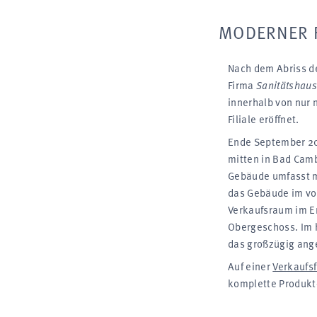
MODERNER F
Nach dem Abriss d
Firma
Sanitätshaus
inner­halb von nur
Filiale er­öffnet.
Ende September 20
mitten in Bad Camb
Gebäude um­fasst m
das Gebäude im vo
Verkaufs­raum im E
Ober­geschoss. Im h
das groß­zügig an­g
Auf einer
Verkaufs­
komplette Produkt-