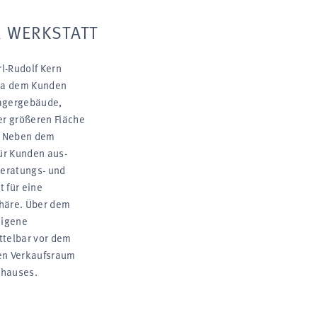
 WERKSTATT
rl-Rudolf Kern
 da dem Kunden
ager­gebäude,
er größeren Fläche
. Neben dem
für Kunden aus­
Beratungs- und
 für eine
häre. Über dem
eigene
ttelbar vor dem
ien Verkaufs­raum
s­hauses.